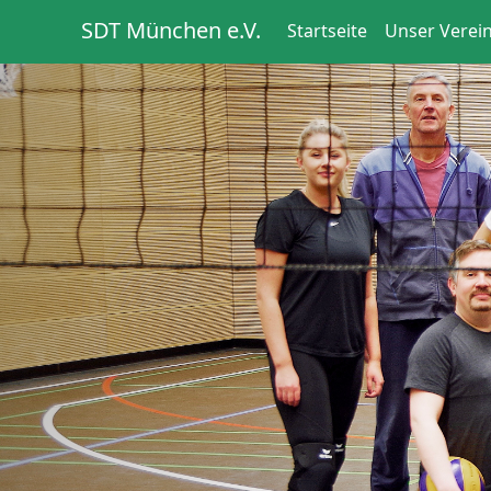
SDT München e.V.
Startseite
Unser Verei