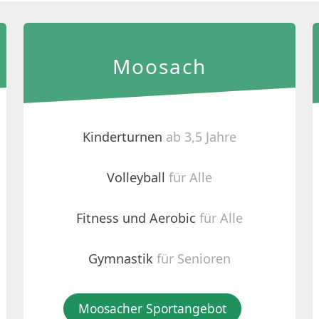
Moosach
Kinderturnen
ab 3,5 Jahre
Volleyball
für Alle
Fitness und Aerobic
für Alle
Gymnastik
für Senioren
Moosacher Sportangebot